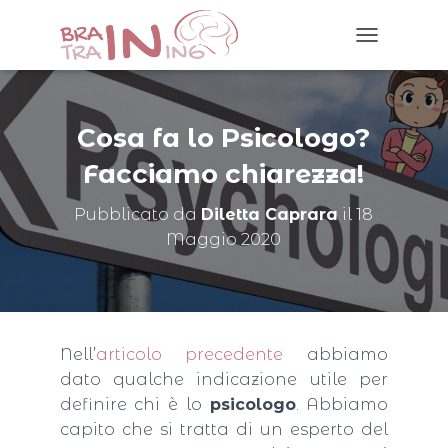
N
A
V
I
G
Cosa fa lo Psicologo?
A
Z
Facciamo chiarezza!
I
O
Pubblicato da
Diletta Caprara
il
18
N
Maggio 2020
E
T
O
G
G
L
Nell’
articolo precedente
abbiamo
E
dato qualche indicazione utile per
definire chi è lo
psicologo
. Abbiamo
capito che si tratta di un esperto del