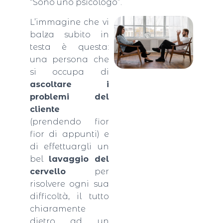
“Sono uno psicologo”.
L’immagine che vi
balza subito in
testa è questa:
una persona che
si occupa di
ascoltare i
problemi del
cliente
(prendendo fior
fior di appunti) e
di effettuargli un
bel
lavaggio del
cervello
per
risolvere ogni sua
difficoltà, il tutto
chiaramente
dietro ad un