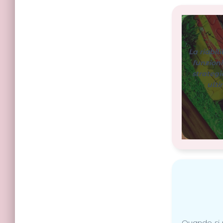
La riabil
funzioni
strategi
ulti
Quando si pa