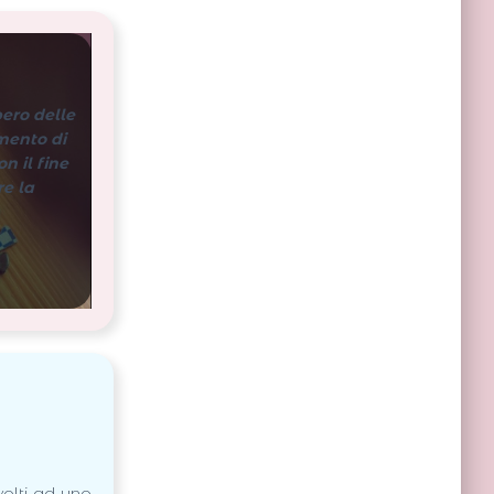
pero delle
amento di
n il fine
re la
ivolti ad uno