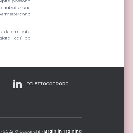
colpite possono
 riabilitazione
 permetteranno
na determinata
giata, così da
DILETTACAPRARA
- 2022 © Copyright -
Brain in Training