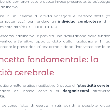
itive più compromesse e quelle invece preservate, lo psicolog
abilitativo.
te in un insieme di attività variegate e personalizzate (
computer ecc.) per rendere un
individuo cerebroleso
di n
minate attività (RI – ABILITARE).
ercorso riabilitativo, è prevista una rivalutazione delle funzion
verificare l’effettivo apporto dato dalla riabilitazione. In
rontare le prestazioni ai test prima e dopo l’intervento con lo p
ncetto fondamentale: la
cità cerebrale
ilare nella pratica riabilitativa è quello di “
plasticità cereb
apacità del nostro cervello di
riorganizzarsi
attraverso
to
.
 percorso fatto di esercizi mirati, quindi, è possibile aiuta