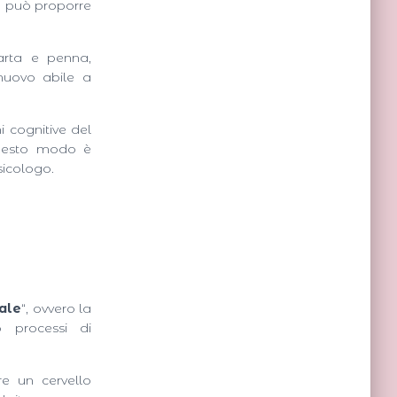
o può proporre
carta e penna,
uovo abile a
i cognitive del
 questo modo è
sicologo.
rale
“, ovvero la
 processi di
re un cervello