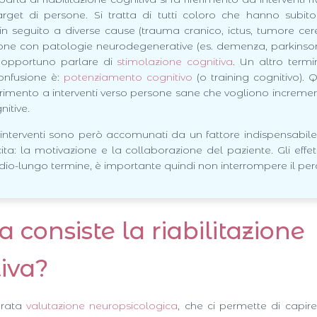
target di persone. Si tratta di tutti coloro che hanno subi
in seguito a diverse cause (trauma cranico, ictus, tumore cere
sone con patologie neurodegenerative (es. demenza, parkinson
ù opportuno parlare di
stimolazione cognitiva
. Un altro term
onfusione è:
potenziamento cognitivo
(o training cognitivo). 
ferimento a interventi verso persone sane che vogliono incremen
nitive.
i interventi sono però accomunati da un fattore indispensabile
ita: la motivazione e la collaborazione del paziente. Gli effet
edio-lungo termine, è importante quindi non interrompere il per
a consiste la riabilitazione
iva?
urata
valutazione neuropsicologica
, che ci permette di capir