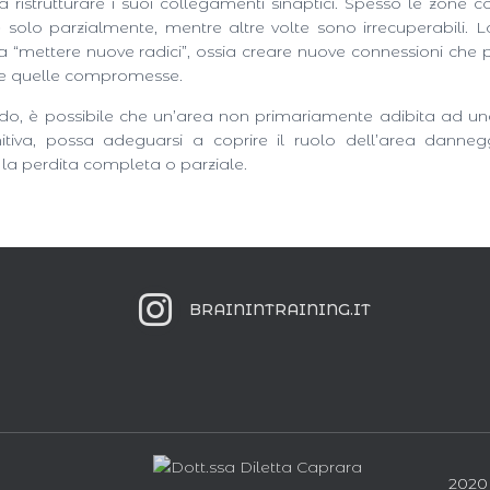
ristrutturare i suoi collegamenti sinaptici. Spesso le zone 
 solo parzialmente, mentre altre volte sono irrecuperabili. La
 a “mettere nuove radici”, ossia creare nuove connessioni che
e quelle compromesse.
o, è possibile che un’area non primariamente adibita ad u
itiva, possa adeguarsi a coprire il ruolo dell’area danneg
a perdita completa o parziale.
BRAININTRAINING.IT
2020 