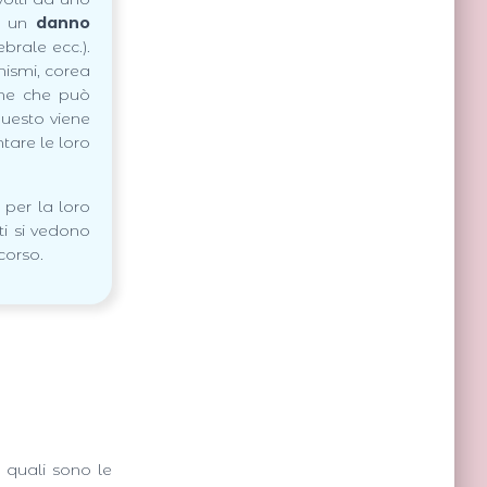
to un
danno
brale ecc.).
ismi, corea
ine che può
Questo viene
tare le loro
 per la loro
ti si vedono
corso.
e quali sono le