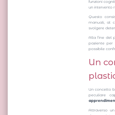
funzioni cogn
un intervento ri
Questo consis
manuali, al 
svolgere deter
Alla fine del p
paziente per 
possibile conf
Un co
plasti
Un concetto bas
peculiare c
apprendimen
Attraverso un