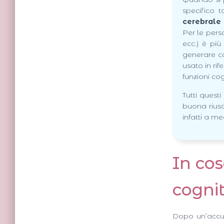
specifico 
cerebrale
Per le per
ecc.) è pi
generare c
usato in ri
funzioni cog
Tutti quest
buona riusc
infatti a m
In cos
cognit
Dopo un’acc