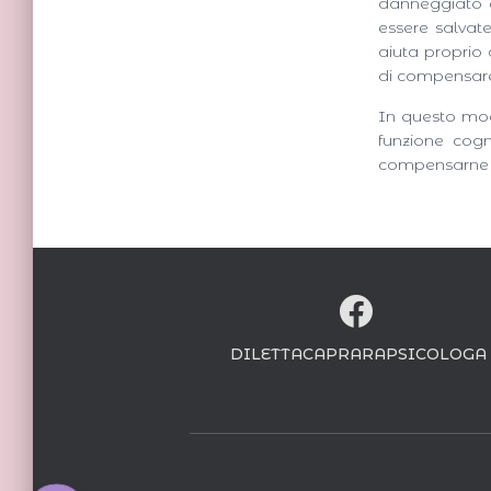
danneggiato a 
essere salvate
aiuta proprio
di compensar
In questo mod
funzione cogn
compensarne l
DILETTACAPRARAPSICOLOGA