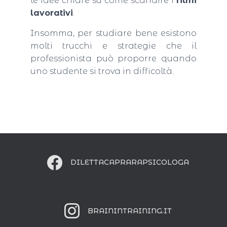
le idee chiare su come scandire i
ritmi
lavorativi
.
Insomma, per studiare bene esistono
molti trucchi e strategie che il
professionista può proporre quando
uno studente si trova in difficoltà.
DILETTACAPRARAPSICOLOGA
BRAININTRAINING.IT