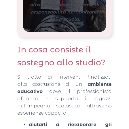
oltre ad attivare un senso di
responsabilità nei confronti
della scuola.
In cosa consiste il
sostegno allo studio?
Si tratta di interventi finalizzati
alla costruzione di un
ambiente
educativo
dove il professionista
affianca e supporta i ragazzi
nell’impegno scolastico attraverso
esperienze capaci a:
aiutarli a rielaborare gli