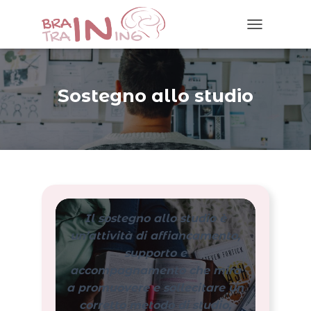
N
A
V
I
G
Sostegno allo studio
A
Z
I
O
N
E
T
O
G
Il sostegno allo studio è
G
L
un’attività di affiancamento,
E
supporto e
accompagnamento che mira
a promuovere e sollecitare un
corretto metodo di studio,