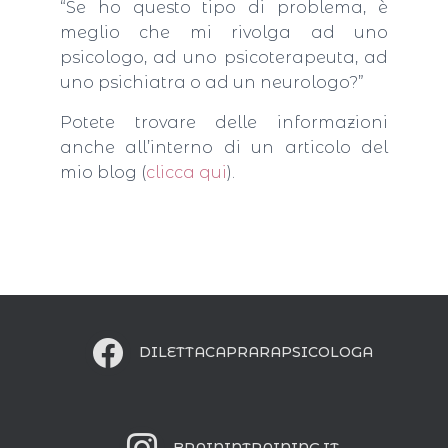
“Se ho questo tipo di problema, è
meglio che mi rivolga ad uno
psicologo, ad uno psicoterapeuta, ad
uno psichiatra o ad un neurologo?”
Potete trovare delle informazioni
anche all’interno di un articolo del
mio blog (
clicca qui
).
DILETTACAPRARAPSICOLOGA
BRAININTRAINING.IT