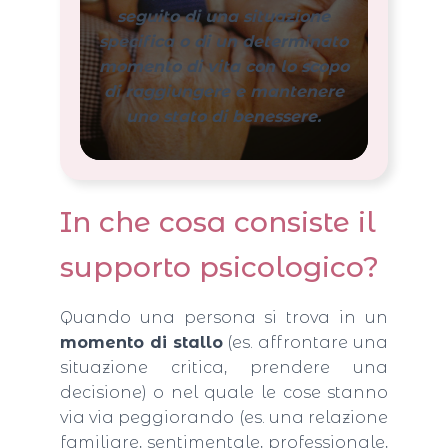
seguito di una situazione
specifica o di un determinato
momento di vita con lo scopo
di raggiungere e mantenere
uno stato di benessere.
In che cosa consiste il
supporto psicologico?
Quando una persona si trova in un
momento di stallo
(es. affrontare una
situazione critica, prendere una
decisione) o nel quale le cose stanno
via via peggiorando (es. una relazione
familiare, sentimentale, professionale,