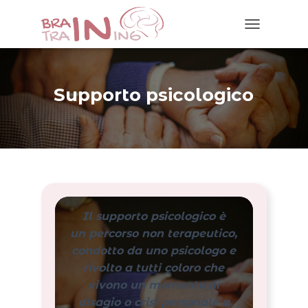
N
A
V
I
G
Supporto psicologico
A
Z
I
O
N
E
T
O
G
Il supporto psicologico è
G
L
un percorso non terapeutico,
E
condotto da uno psicologo e
rivolto a tutti coloro che
vivono un momento di
disagio o crisi personale a