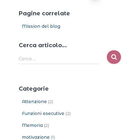
degli
Pagine correlate
articoli
Mission del blog
Cerca articolo…
R
Cerca …
i
c
e
r
Categorie
c
a
Attenzione
(2)
p
e
Funzioni esecutive
(2)
r
:
Memoria
(2)
motivazione
(1)