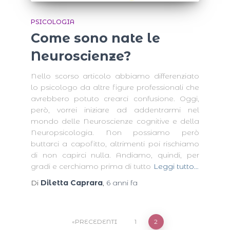
PSICOLOGIA
Come sono nate le
Neuroscienze?
Nello scorso articolo abbiamo differenziato
lo psicologo da altre figure professionali che
avrebbero potuto crearci confusione. Oggi,
però, vorrei iniziare ad addentrarmi nel
mondo delle Neuroscienze cognitive e della
Neuropsicologia. Non possiamo però
buttarci a capofitto, altrimenti poi rischiamo
di non capirci nulla. Andiamo, quindi, per
gradi e cerchiamo prima di tutto
Leggi tutto…
Di
Diletta Caprara
,
6 anni
fa
Paginazione
PRECEDENTI
1
2